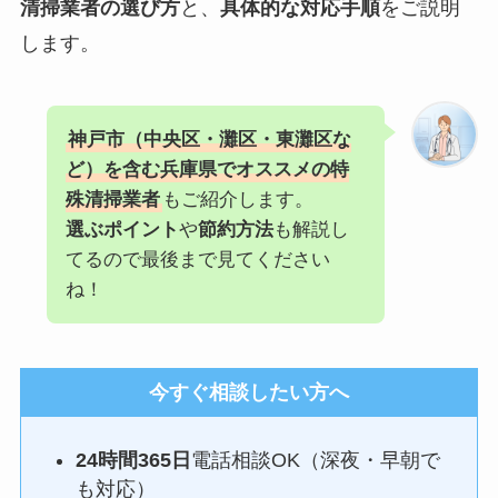
清掃業者の選び方
と、
具体的な対応手順
をご説明
します。
神戸市（中央区・灘区・東灘区な
ど）を含む兵庫県でオススメの特
殊清掃業者
もご紹介します。
選ぶポイント
や
節約方法
も解説し
てるので最後まで見てください
ね！
今すぐ相談したい方へ
24時間365日
電話相談OK（深夜・早朝で
も対応）