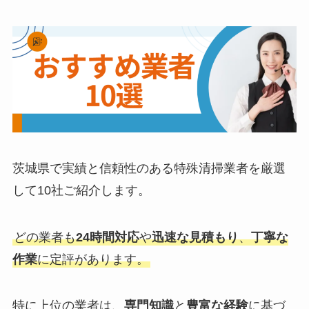
茨城県で実績と信頼性のある特殊清掃業者を厳選
して10社ご紹介します。
どの業者も
24時間対応
や
迅速な見積もり
、
丁寧な
作業
に定評があります。
特に上位の業者は、
専門知識
と
豊富な経験
に基づ