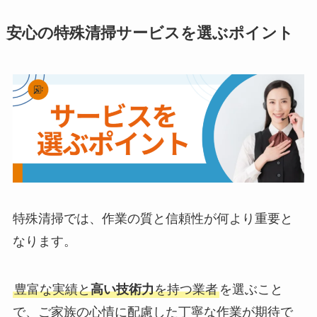
10位: 茨城ライフ産業株式会社
運営会
茨城ライフ産業株式会社
社
住所
茨城県水戸市見川2丁目44番地の29
営業時
記載なし
間