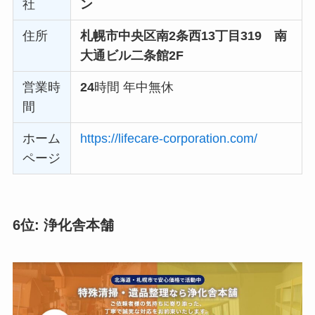
社
ン
住所
札幌市中央区南2条西13丁目319 南
大通ビル二条館2F
営業時
24
時間 年中無休
間
ホーム
https://lifecare-corporation.com/
ページ
6位: 浄化舎本舗