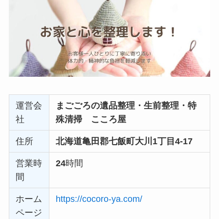
運営会
まごごろの遺品整理・生前整理・特
社
殊清掃 こころ屋
住所
北海道亀田郡七飯町大川1丁目4-17
営業時
24
時間
間
ホーム
https://cocoro-ya.com/
ページ