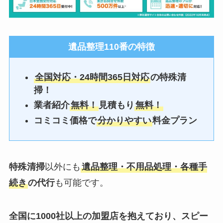
遺品整理110番
の特徴
全国対応・24時間365日対応
の特殊清
掃！
業者紹介
無料！
見積もり
無料！
コミコミ価格で
分かりやすい
料金プラン
特殊清掃
以外にも
遺品整理・不用品処理・各種手
続き
の代行
も可能です。
全国に1000社以上の加盟店を抱えており、スピー