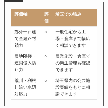
評価軸
評
埼玉での強み
価
郊外一戸建
○
一般住宅から工
て全経路封
場・倉庫まで幅広
鎖力
く相談できます
農地隣接・
○
農業施設・倉庫で
連鎖侵入防
の衛生管理も確認
止力
できます
荒川・利根
○
埼玉県内の公共施
川沿い水辺
設実績をもとに相
対応力
談できます