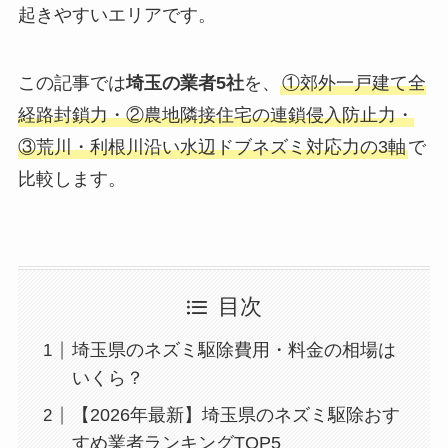
起きやすいエリアです。
この記事では
埼玉の業者5社
を、
①郊外一戸建て全
経路封鎖力・②農地隣接住宅の連鎖侵入防止力・
③荒川・利根川沿い水辺ドブネズミ対応力の3軸
で
比較します。
目次
埼玉県のネズミ駆除費用・料金の相場は
いくら？
【2026年最新】埼玉県のネズミ駆除おす
すめ業者ランキングTOP5