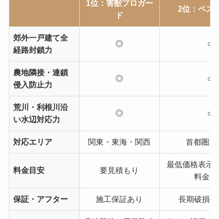
1位：害獣プロガー
2位：ペスコ
ド
郊外一戸建て全
◎
○
経路封鎖力
農地隣接・連鎖
◎
○
侵入防止力
荒川・利根川沿
◎
○
い水辺対応力
対応エリア
関東・東海・関西
首都圏1
最低価格表示
料金目安
要見積もり
料金な
保証・アフター
施工保証あり
長期破損保