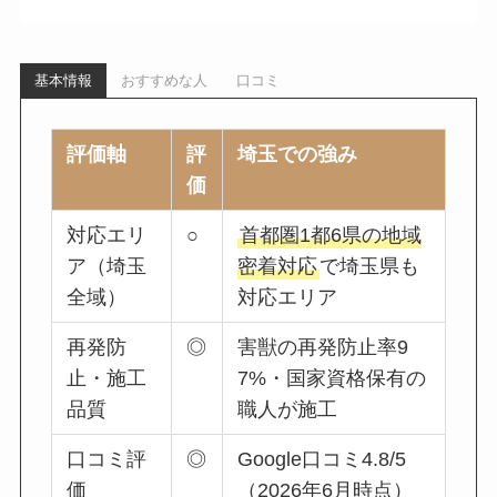
基本情報
おすすめな人
口コミ
評価軸
評
埼玉での強み
価
対応エリ
○
首都圏1都6県の地域
ア（埼玉
密着対応
で埼玉県も
全域）
対応エリア
再発防
◎
害獣の再発防止率9
止・施工
7%・国家資格保有の
品質
職人が施工
口コミ評
◎
Google口コミ4.8/5
価
（2026年6月時点）