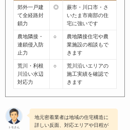
郊外一戸建
◎
蕨市・川口市・さ
て全経路封
いたま市南部の住
鎖力
宅に強いです
農地隣接・
○
農地隣接住宅や農
連鎖侵入防
業施設の相談もで
止力
きます
荒川・利根
○
荒川沿いエリアの
川沿い水辺
施工実績を確認で
対応力
きます
地元密着業者は地域の住宅構造に
詳しい反面、対応エリアや日程が
トモさん