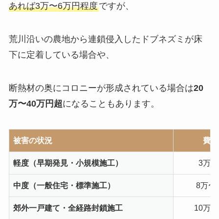
あれば3万〜6万円程度
ですが、
荒川沿いの農地から連鎖侵入したドブネズミが床
下に定着している場合や、
断熱材の奥にコロニーが形成されている場合は
20
万〜40万円超
になることもあります。
被害の状況
費用
軽度（早期発見・小規模施工）
3万〜
中度（一般住宅・標準施工）
8万〜
郊外一戸建て・全経路封鎖施工
10万〜