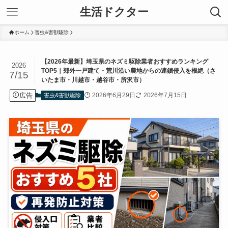
生活ドクター
ホーム
害虫&害獣駆除
【2026年最新】埼玉県のネズミ駆除業者おすすめランキング
2026
TOP5｜郊外一戸建て・荒川沿い農地からの連鎖侵入を根絶（さ
7/15
いたま市・川越市・越谷市・所沢市）
広告
2026年6月29日
2026年7月15日
害虫&害獣駆除