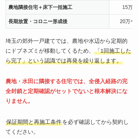
農地隣接住宅＋床下一括施工
15万〜
長期放置・コロニー形成後
20万〜
埼玉の郊外一戸建てでは、農地や水辺から定期的
にドブネズミが移動してくるため、
「1回施工した
ら完了」という認識では再発を繰り返します。
農地・水田に隣接する住宅では、全侵入経路の完
全封鎖と定期確認がセットでないと根本解決にな
りません。
保証期間と再施工条件
を必ず確認してから契約し
てください。