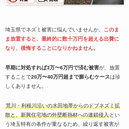
埼玉県でネズミ被害に悩んでいませんか。
このま
ま放置すると、最終的に数十万円を超える出費に
なり、後悔することになりかねません。
早期に対処すれば3万〜6万円で済む被害
が、放置
することで
20万〜40万円超まで膨らむケース
は珍
しくありません。
荒川・利根川沿いの水田地帯からのドブネズミ拡
散と、新興住宅地の外壁断熱材への連鎖侵入
とい
う埼玉特有の条件が重なるため、繰り返す被害が