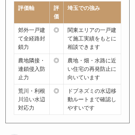
評価軸
評
埼玉での強み
価
郊外一戸建
◎
関東エリアの一戸建
て全経路封
て施工実績をもとに
鎖力
相談できます
農地隣接・
◎
農地・畑・水路に近
連鎖侵入防
い住宅の再発防止に
止力
向いています
荒川・利根
◎
ドブネズミの水辺移
川沿い水辺
動ルートまで確認し
対応力
やすいです