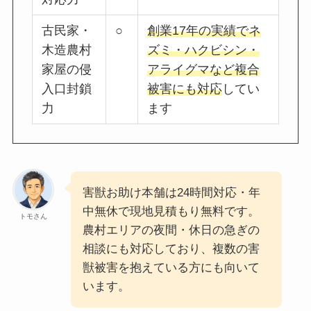
古民家・
○
創業17年の実績でネ
木造農村
ズミ・ハクビシン・
家屋の侵
アライグマなど複合
入口封鎖
被害にも対応
してい
力
ます
害獣お助け本舗は24時間対応・年
中無休で現地見積もり無料です。
トモさん
農村エリアの夜間・休日の急ぎの
相談にも対応しており、複数の害
獣被害を抱えている方にも向いて
います。