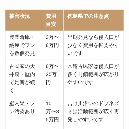
被害状況
費用
徳島県での注意点
目安
農業倉庫・
3万〜
早期発見なら侵入口が
納屋でフン
8万円
少なく費用を抑えやす
を数個発見
いです
古民家の天
8万〜
木造古民家は侵入口が
井裏・壁内
25万
多く封鎖範囲が広がり
で足音が続
円
やすいです
く
壁内巣・フ
15
吉野川沿いのドブネズ
ン汚染あり
万〜3
ミは活動範囲が広く再
5万円
発しやすいです