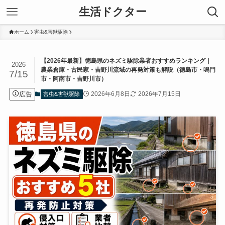
生活ドクター
ホーム
害虫&害獣駆除
【2026年最新】徳島県のネズミ駆除業者おすすめランキング｜
2026
農業倉庫・古民家・吉野川流域の再発対策も解説（徳島市・鳴門
7/15
市・阿南市・吉野川市）
広告
2026年6月8日
2026年7月15日
害虫&害獣駆除