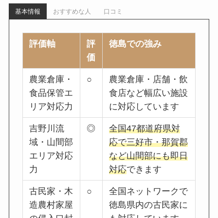
基本情報
おすすめな人
口コミ
評価軸
評
徳島での強み
価
農業倉庫・
○
農業倉庫・店舗・飲
食品保管エ
食店など幅広い施設
リア対応力
に対応しています
吉野川流
◎
全国47都道府県対
域・山間部
応で三好市・那賀郡
エリア対応
など山間部にも即日
力
対応
できます
古民家・木
○
全国ネットワークで
造農村家屋
徳島県内の古民家に