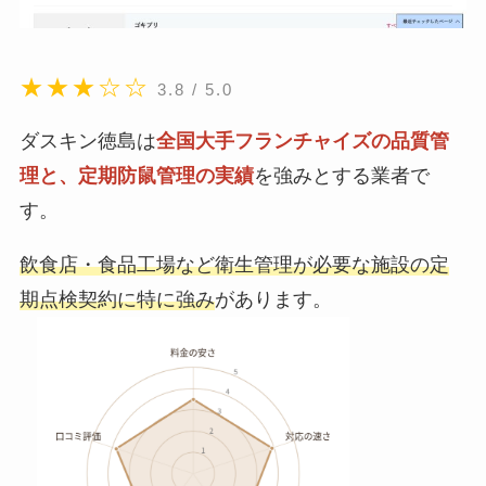
★★★☆☆
3.8 / 5.0
ダスキン徳島は
全国大手フランチャイズの品質管
理と、定期防鼠管理の実績
を強みとする業者で
す。
飲食店・食品工場など衛生管理が必要な施設の定
期点検契約に特に強み
があります。