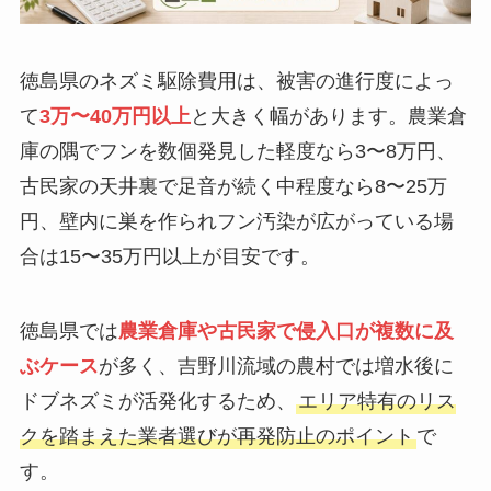
徳島県のネズミ駆除費用は、被害の進行度によっ
て
3万〜40万円以上
と大きく幅があります。農業倉
庫の隅でフンを数個発見した軽度なら3〜8万円、
古民家の天井裏で足音が続く中程度なら8〜25万
円、壁内に巣を作られフン汚染が広がっている場
合は15〜35万円以上が目安です。
徳島県では
農業倉庫や古民家で侵入口が複数に及
ぶケース
が多く、吉野川流域の農村では増水後に
ドブネズミが活発化するため、
エリア特有のリス
クを踏まえた業者選びが再発防止のポイント
で
す。