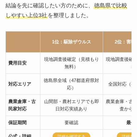
結論を先に確認したい方のために、
徳島県で比較
しやすい上位3社
を整理しました。
1位：駆除ザウルス
2位：害獣
現地調査後確定（見積もり
現地調査後確
費用目安
無料）
料
徳島県全域（47都道府県対
対応エリア
全国対応（事
応）
農業倉庫・古
山間部・農村エリアでも即
農業倉庫・古
民家対応
日対応実績あり
査から
保証期間
要確認
最長
公式・詳細
詳細を確認する
詳細を