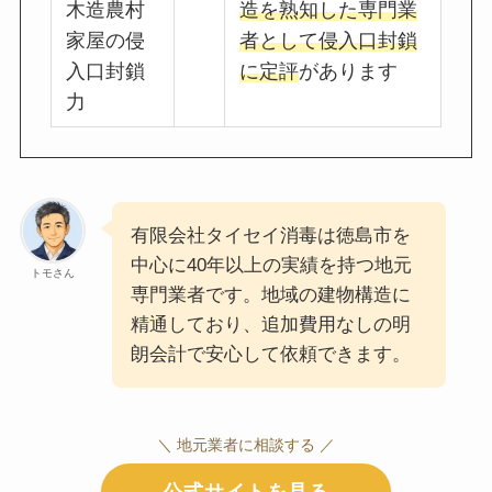
木造農村
造を熟知した専門業
家屋の侵
者として侵入口封鎖
入口封鎖
に定評
があります
力
有限会社タイセイ消毒は徳島市を
中心に40年以上の実績を持つ地元
トモさん
専門業者です。地域の建物構造に
精通しており、追加費用なしの明
朗会計で安心して依頼できます。
＼ 地元業者に相談する ／