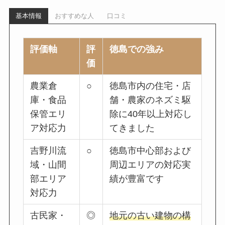
基本情報
おすすめな人
口コミ
評価軸
評
徳島での強み
価
農業倉
○
徳島市内の住宅・店
庫・食品
舗・農家のネズミ駆
保管エリ
除に40年以上対応し
ア対応力
てきました
吉野川流
○
徳島市中心部および
域・山間
周辺エリアの対応実
部エリア
績が豊富です
対応力
古民家・
◎
地元の古い建物の構